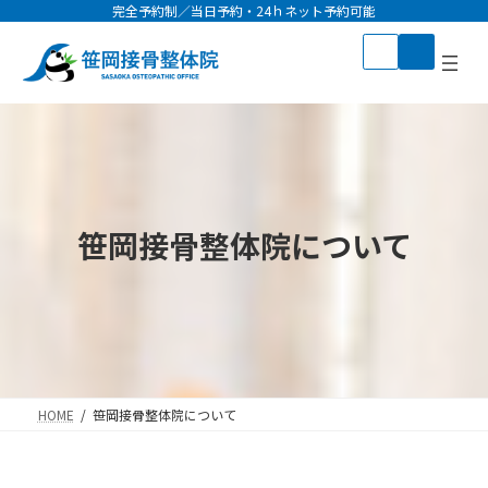
コ
ナ
完全予約制／当日予約・24ｈネット予約可能
ン
ビ
テ
ゲ
ン
ー
ツ
シ
へ
ョ
ス
ン
キ
に
ッ
移
プ
動
笹岡接骨整体院について
HOME
笹岡接骨整体院について